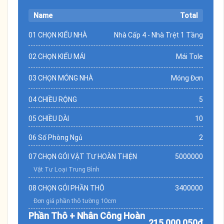
Name
Total
01 CHỌN KIỂU NHÀ
Nhà Cấp 4 - Nhà Trệt 1 Tầng
02 CHỌN KIỂU MÁI
Mái Tole
03 CHỌN MÓNG NHÀ
Móng Đơn
04 CHIỀU RỘNG
5
05 CHIỀU DÀI
10
06 Số Phòng Ngủ
2
07 CHỌN GÓI VẬT TƯ HOÀN THIỆN
5000000
Vật Tư Loại Trung Bình
08 CHỌN GÓI PHẦN THÔ
3400000
Đơn giá phần thô tường 10cm
Phần Thô + Nhân Công Hoàn
215.000.050đ