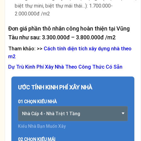
biệt thự mini, biệt thự mái thái…): 1.700.000-
2.000.000đ /m2
Đơn giá phần thô nhân công hoàn thiện tại Vũng
Tàu như sau: 3.300.000đ – 3.800.000đ /m2
Tham khảo: >>
Cách tính diện tích xây dựng nhà theo
m2
Dự Trù Kinh Phí Xây Nhà Theo Công Thức Có Sẵn
ƯỚC TÍNH KINH PHÍ XÂY NHÀ
01 CHỌN KIỂU NHÀ
Nhà Cấp 4 - Nhà Trệt 1 Tầng
Kiểu Nhà Bạn Muốn Xây
02 CHỌN KIỂU MÁI