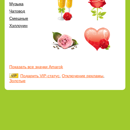
Музыка
Чатовод
Смешные
Хэллоуин
Показать все значки Amarok
Подарить VIP-статус
,
Отключение рекламы
,
Золотые