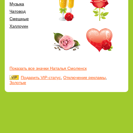
Музыка
Чатовод
Смешные
Хэллоуин
Показать все значки Наталья Смоленск
Подарить VIP-статус
,
Отключение рекламы
,
Золотые